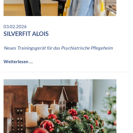
03.02.2026
SILVERFIT ALOIS
Neues Trainingsgerät für das Psychiatrische Pflegeheim
S
Weiterlesen …
i
l
v
e
r
F
i
t
A
l
o