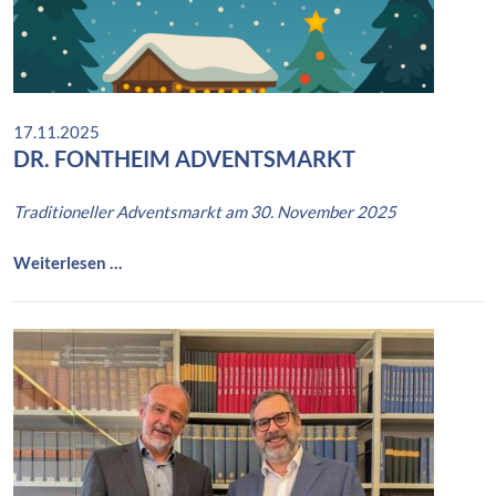
r
u
ß
17.11.2025
DR. FONTHEIM ADVENTSMARKT
Traditioneller Adventsmarkt am 30. November 2025
D
Weiterlesen …
R
.
F
O
N
T
H
E
I