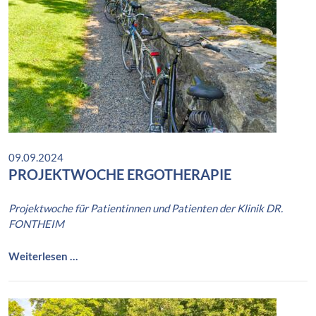
s
m
a
r
k
t
09.09.2024
PROJEKTWOCHE ERGOTHERAPIE
Projektwoche für Patientinnen und Patienten der Klinik DR.
FONTHEIM
P
Weiterlesen …
r
o
j