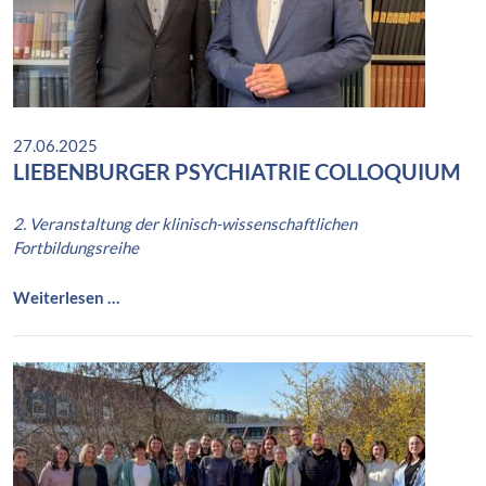
M
A
d
v
e
n
27.06.2025
t
LIEBENBURGER PSYCHIATRIE COLLOQUIUM
s
m
2. Veranstaltung der klinisch-wissenschaftlichen
a
Fortbildungsreihe
r
k
t
L
Weiterlesen …
i
e
b
e
n
b
u