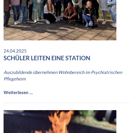
r
g
e
r
P
s
y
c
24.04.2025
h
SCHÜLER LEITEN EINE STATION
i
a
Auszubildende übernehmen Wohnbereich im Psychiatrischen
t
Pflegeheim
r
i
e
S
Weiterlesen …
C
c
o
h
l
ü
l
l
o
e
q
r