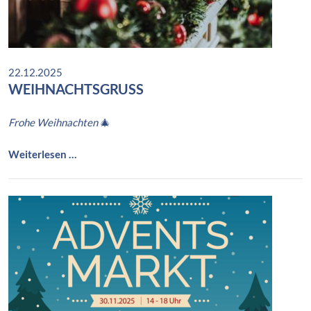
i
s
22.12.2025
WEIHNACHTSGRUSS
Frohe Weihnachten
🎄
W
Weiterlesen …
e
i
h
n
a
c
h
t
s
g