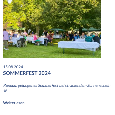
e
k
t
w
o
c
h
e
E
r
g
o
15.08.2024
t
SOMMERFEST 2024
h
e
Rundum gelungenes Sommerfest bei strahlendem Sonnenschein
r
💙
a
p
i
S
Weiterlesen …
e
o
m