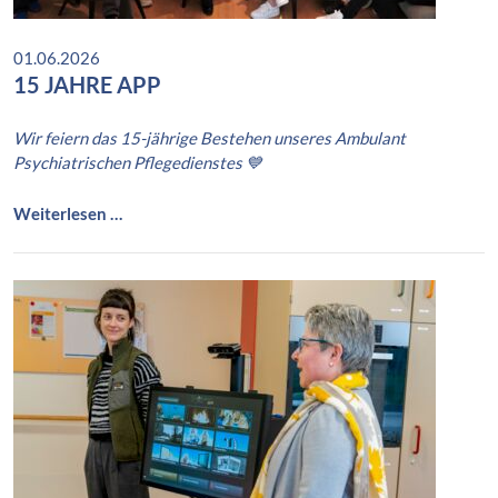
f
.
01.06.2026
D
15 JAHRE APP
r
.
Wir feiern das 15-jährige Bestehen unseres Ambulant
S
Psychiatrischen Pflegedienstes 💙
c
h
u
1
Weiterlesen …
l
5
z
J
a
h
r
e
A
P
P