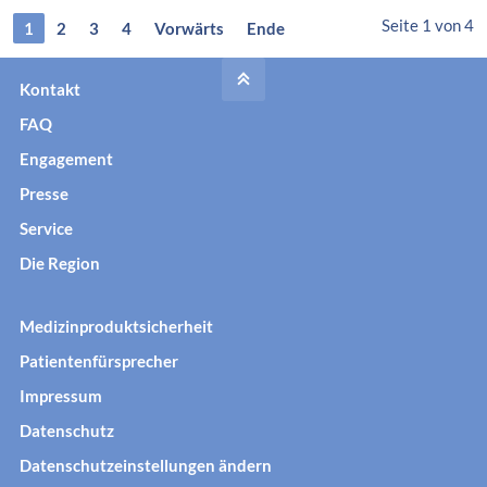
m
Seite 1 von 4
1
2
3
4
Vorwärts
Ende
e
r
Kontakt
f
e
FAQ
s
Engagement
t
2
Presse
0
Service
2
4
Die Region
Medizinproduktsicherheit
Patientenfürsprecher
Impressum
Datenschutz
Datenschutzeinstellungen ändern