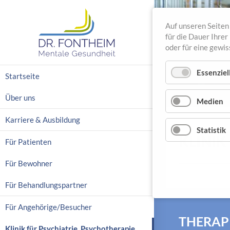
Auf unseren Seiten 
für die Dauer Ihre
oder für eine gewi
N
Essenziel
Startseite
a
v
Über uns
Medien
i
g
Karriere & Ausbildung
a
Statistik
KLINIK
t
Für Patienten
i
o
Für Bewohner
n
ü
Für Behandlungspartner
b
e
Für Angehörige/Besucher
r
THERAP
s
Klinik für Psychiatrie, Psychotherapie