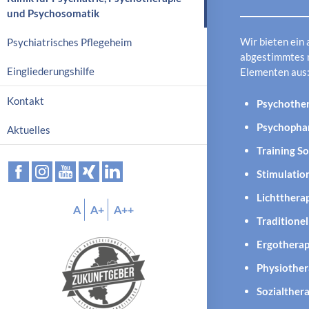
p
und Psychosomatik
r
Wir bieten ein 
Psychiatrisches Pflegeheim
i
abgestimmtes m
n
Eingliederungshilfe
Elementen aus
g
e
Kontakt
Psychother
n
Psychopha
Aktuelles
Training S
Stimulatio
Lichtthera
A
A+
A++
Traditione
Ergotherap
Physiother
Sozialther