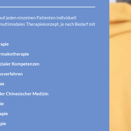
auf jeden einzelnen Patienten individuell
ultimodales Therapiekonzept, je nach Bedarf mit
:
apie
rmakotherapie
ozialer Kompetenzen
nsverfahren
pie
ller Chinesischer Medizin
ie
apie
apie