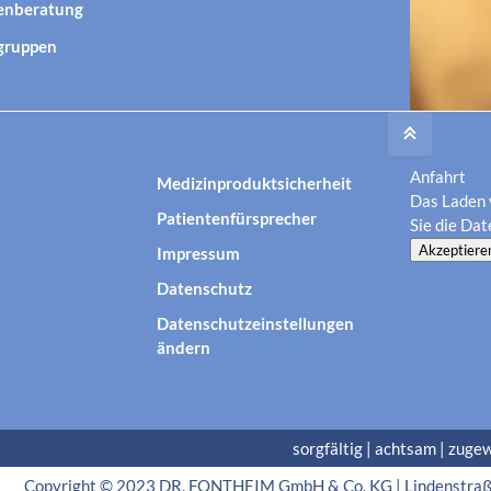
enberatung
egruppen
Anfahrt
Medizinproduktsicherheit
Das Laden 
Patientenfürsprecher
Sie die
Dat
Akzeptiere
Impressum
Datenschutz
Datenschutzeinstellungen
ändern
sorgfältig | achtsam | zuge
Copyright © 2023 DR. FONTHEIM GmbH & Co. KG | Lindenstraße 