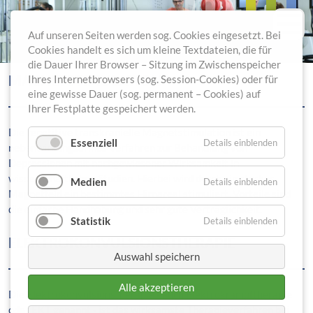
Auf unseren Seiten werden sog. Cookies eingesetzt. Bei
Cookies handelt es sich um kleine Textdateien, die für
die Dauer Ihrer Browser – Sitzung im Zwischenspeicher
MAGNETSTIMULATION
Ihres Internetbrowsers (sog. Session-Cookies) oder für
eine gewisse Dauer (sog. permanent – Cookies) auf
Ihrer Festplatte gespeichert werden.
Die repetitive transkranielle Magnetstimulation ist ein
Essenziell
Details einblenden
nebenwirkungsarmes Verfahren zur Behandlung von
Depressionen mit nachgewiesener Wirksamkeit in
wissenschaftlichen Studien. Hierbei wird durch ein starkes
Medien
Details einblenden
Magnetfeld ein bestimmtes Hirnareal stimuliert. Vorteile sind
die einfache Handhabung und sehr gute Verträglichkeit.
Statistik
Details einblenden
ELEKTROKONVULSIONSTHERAPIE
Auswahl speichern
Alle akzeptieren
Die Elektrokonvulsionstherapie - auch Elektrokrampftherapie
oder EKT genannt - ist das wirksamste Therapieverfahren bei