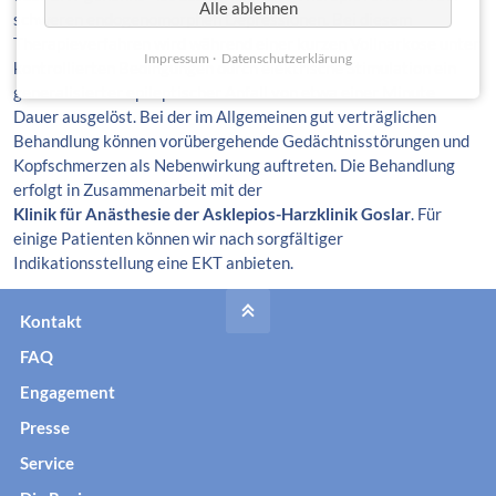
Alle ablehnen
schweren endogenomorphen Depressionen. Bei diesem
Therapieverfahren wird während einer kurzen Vollnarkose unter
Impressum
Datenschutzerklärung
kontrollierten Bedingungen durch elektrische Stimulation ein
generalisierter epileptischer Anfall von etwa einer Minute
Dauer ausgelöst. Bei der im Allgemeinen gut verträglichen
Behandlung können vorübergehende Gedächtnisstörungen und
Kopfschmerzen als Nebenwirkung auftreten. Die Behandlung
erfolgt in Zusammenarbeit mit der
Klinik für Anästhesie der Asklepios-Harzklinik Goslar
. Für
einige Patienten können wir nach sorgfältiger
Indikationsstellung eine EKT anbieten.
Kontakt
FAQ
Engagement
Presse
Service