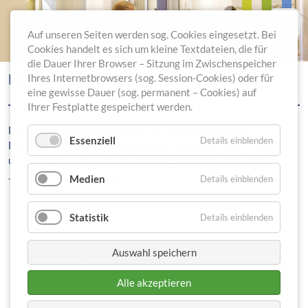
Auf unseren Seiten werden sog. Cookies eingesetzt. Bei
Cookies handelt es sich um kleine Textdateien, die für
die Dauer Ihrer Browser – Sitzung im Zwischenspeicher
PSYCHOSEZENTRUM
Ihres Internetbrowsers (sog. Session-Cookies) oder für
eine gewisse Dauer (sog. permanent – Cookies) auf
Ihrer Festplatte gespeichert werden.
Das Psychosezentrum besteht aus zwei Stationen zur
Essenziell
Details einblenden
Diagnostik und Akutbehandlung von Psychosen, der Station 6B
und der Station 6C. Unsere Patienten, Männer und Frauen ab 18
Jahren, leiden überwiegend an
Medien
Details einblenden
Psychosen aus dem schizophrenen Formenkreis
Statistik
Details einblenden
durch Drogen ausgelöste Psychosen
Auswahl speichern
Schizoaffektiven Störungen
nur kurzzeitig auftretenden Psychosen, insbesondere in
Alle akzeptieren
Zusammenhang mit Belastungssituationen