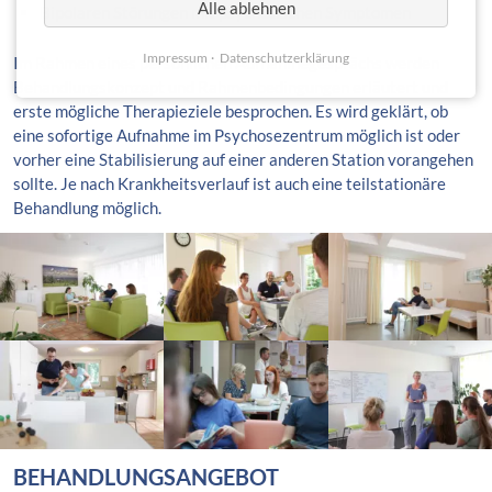
Alle ablehnen
Bipolaren Störungen mit psychotischen Symptomen
Impressum
Datenschutzerklärung
Im Rahmen eines persönlichen Aufnahmegesprächs werden
Behandlungskonzept und Rahmenbedingungen erläutert und
erste mögliche Therapieziele besprochen. Es wird geklärt, ob
eine sofortige Aufnahme im Psychosezentrum möglich ist oder
vorher eine Stabilisierung auf einer anderen Station vorangehen
sollte. Je nach Krankheitsverlauf ist auch eine teilstationäre
Behandlung möglich.
BEHANDLUNGSANGEBOT