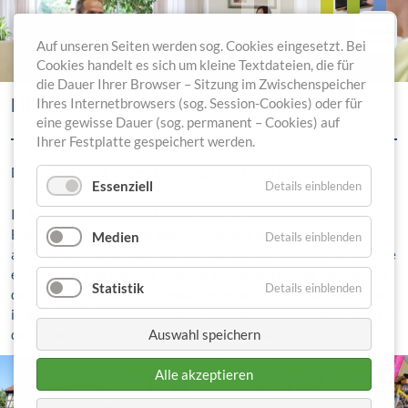
Auf unseren Seiten werden sog. Cookies eingesetzt. Bei
Cookies handelt es sich um kleine Textdateien, die für
die Dauer Ihrer Browser – Sitzung im Zwischenspeicher
HEIMINTERNE TAGESSTRUKTUR
Ihres Internetbrowsers (sog. Session-Cookies) oder für
eine gewisse Dauer (sog. permanent – Cookies) auf
Ihrer Festplatte gespeichert werden.
Die Heiminterne Tagesstruktur gliedert sich in zwei Bereiche:
Essenziell
Details einblenden
In den Wohnbereichen (1. Milieu) werden Bewohner gefördert,
Eigenverantwortung zu übernehmen und eine Tagesstruktur
Medien
Details einblenden
aufzubauen. Gemeinsam werden persönliche Tagesstrukturpläne
erstellt, um eine tägliche Routine zu erarbeiten. Die Gestaltung
Statistik
Details einblenden
der Freizeit wie auch die Bewältigung der alltäglichen Aufgaben
in der Selbstfürsorge wie Körper- und Kleiderpflege, aber auch in
der Hauswirtschaft stehen hier im Mittelpunkt.
Auswahl speichern
Alle akzeptieren