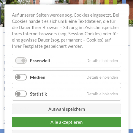
Auf unseren Seiten werden sog. Cookies eingesetzt. Bei
Cookies handelt es sich um kleine Textdateien, die für
die Dauer Ihrer Browser – Sitzung im Zwischenspeicher
TAG DER OFFENEN TÜR IM NEUBAU
Ihres Internetbrowsers (sog. Session-Cookies) oder für
eine gewisse Dauer (sog. permanent – Cookies) auf
Ihrer Festplatte gespeichert werden.
14.08.2019 19:00–22:00
Essenziell
Details einblenden
Der Neubau des Psychiatrischen Pflegeheims, welcher speziell
für Menschen mit Demenz ausgerichtet ist, ist fertig gestellt. An
diesem Abend laden wir Sie herzlich ein die neuen
Medien
Details einblenden
Räumlichkeiten wie Bewohnerzimmer, Esszimmer, Wohnzimmer,
Innenhöfe kennenzulernen. Von unserem Team erhalten Sie
Statistik
Details einblenden
wichtige Infos zu Pflegekonzept und Architektur.
Ort: Haus 12
Auswahl speichern
Zurück zur Eventübersicht
Alle akzeptieren