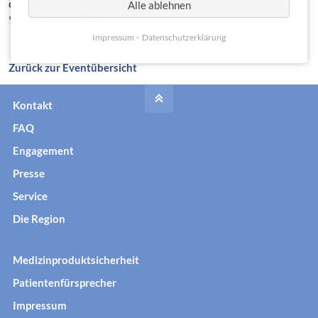
dirk-glufke@lk-bs.de
senden oder telefonisch unter Tel. 05346
Alle ablehnen
91119 ansprechen.
Impressum
Datenschutzerklärung
Zurück zur Eventübersicht
Kontakt
FAQ
Engagement
Presse
Service
Die Region
Medizinproduktsicherheit
Patientenfürsprecher
Impressum