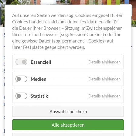
Auf unseren Seiten werden sog. Cookies eingesetzt. Bei
Cookies handelt es sich um kleine Textdateien, die für
die Dauer Ihrer Browser – Sitzung im Zwischenspeicher
SPRECHZEIT PATIENTENFÜRSPRECHER
Ihres Internetbrowsers (sog. Session-Cookies) oder für
eine gewisse Dauer (sog. permanent – Cookies) auf
Ihrer Festplatte gespeichert werden.
01.12.2020 10:00–11:00
Essenziell
Details einblenden
Sehr geehrte Patientinnen und Patienten,
Sie oder Ihre Angehörigen haben die Möglichkeit, sich mit Ihren
Anliegen an den unabhängigen Patientenfürsprecher der Klinik,
Medien
Details einblenden
Pastor Dirk Glufke, zu wenden.
Statistik
Details einblenden
Die Sprechzeit findet 1x im Monat statt. Hier finden Sie einen
Überblick der
Termine 2020
.
Auswahl speichern
Ort: Bibliothek im 1. OG Haus 5
Alle akzeptieren
Ihre Anliegen können Sie auch gerne per E-Mail an