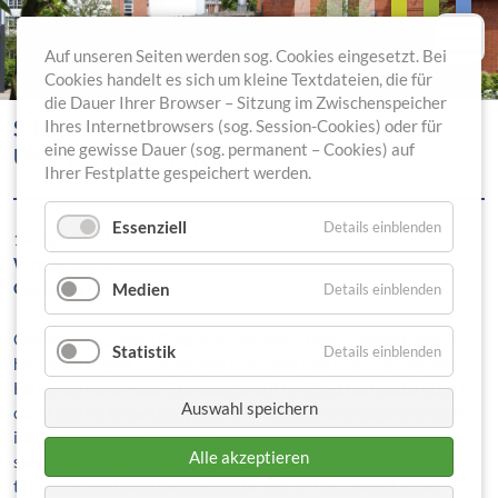
Auf unseren Seiten werden sog. Cookies eingesetzt. Bei
Cookies handelt es sich um kleine Textdateien, die für
die Dauer Ihrer Browser – Sitzung im Zwischenspeicher
S3-LEITLINIEN ALKOHOLABHÄNGIGKEIT
Ihres Internetbrowsers (sog. Session-Cookies) oder für
eine gewisse Dauer (sog. permanent – Cookies) auf
UND KOMORBIDITÄT
Ihrer Festplatte gespeichert werden.
Essenziell
Details einblenden
14.06.2017 18:00
Where:
Berlin
Costs:
45 €
Medien
Details einblenden
One morning, when Gregor Samsa woke from troubled dreams,
Statistik
Details einblenden
he found himself transformed in his bed into a horrible vermin.
He lay on his armour-like back, and if he lifted his head a little he
Auswahl speichern
could see his brown belly, slightly domed and divided by arches
into stiff sections. The bedding was hardly able to cover it and
Alle akzeptieren
seemed ready to slide off any moment. His many legs, pitifully
thin compared with the size of the rest of him, waved about