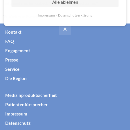
Alle ablehnen
helplessly as he looked. "What's happened to me?"
Impressum
Datenschutzerklärung
Zurück zur Eventübersicht
Kontakt
FAQ
Engagement
Presse
Service
Die Region
Medizinproduktsicherheit
Patientenfürsprecher
Impressum
Datenschutz