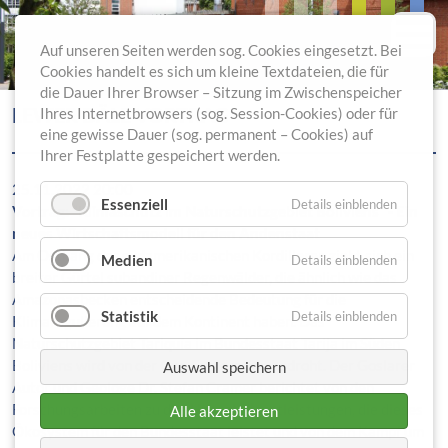
Auf unseren Seiten werden sog. Cookies eingesetzt. Bei
Cookies handelt es sich um kleine Textdateien, die für
die Dauer Ihrer Browser – Sitzung im Zwischenspeicher
LEWER DÄLE VORTRAG
Ihres Internetbrowsers (sog. Session-Cookies) oder für
eine gewisse Dauer (sog. permanent – Cookies) auf
Ihrer Festplatte gespeichert werden.
25.11.2022 20:00
Essenziell
Details einblenden
Vortrag: “Klimaschutz im Naturschutzgebiet Boliviens“ - Ein
neues Wirtschaftsmodell für den Andenstaat
Am Osthang der südamerikanischen Kordilleren zieht sich ein
Medien
Details einblenden
breiter Gürtel subandiner Regenwälder, die ähnlich wie das
Amazonasbecken entscheidende Bedeutung für die
Statistik
Details einblenden
Klimaregulierung auf dem Kontinent haben. Das
Naturschutzgebiet Tariquía im Bundesstaat Tarija im Süden
Boliviens wird von der Gas-Exploration bedroht. Der Goslarer
Auswahl speichern
Autor und Geologe Dr. Stefan Cramer berichtet von den
Forschungsarbeiten zu den Umweltdienstleistungen, die dieses
Alle akzeptieren
Ökosystem für den Bundesstaat leistet und von dem Kampf um