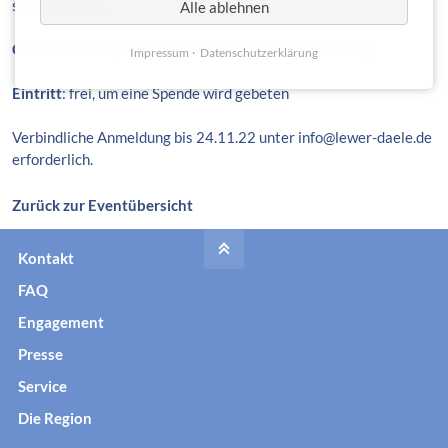
seinen Schutz.
Alle ablehnen
Ort
: Lewer Däle, Martin-Luther-Straße 1A, Liebenburg
Impressum
Datenschutzerklärung
Eintritt
: frei, um eine Spende wird gebeten
Verbindliche Anmeldung bis 24.11.22 unter info@lewer-daele.de
erforderlich.
Zurück zur Eventübersicht
Kontakt
FAQ
Engagement
Presse
Service
Die Region