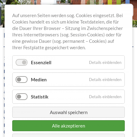
Auf unseren Seiten werden sog. Cookies eingesetzt. Bei
Cookies handelt es sich um kleine Textdateien, die für
die Dauer Ihrer Browser – Sitzung im Zwischenspeicher
LEWER DÄLE KREATIVE FLORISTIK
Ihres Internetbrowsers (sog. Session-Cookies) oder für
eine gewisse Dauer (sog. permanent – Cookies) auf
Ihrer Festplatte gespeichert werden.
14.09.2019 16:30–18:30
Essenziell
Details einblenden
Lewer Däle
Kreative Floristik: „Herbstlich dekorierte Box“,
Kurs der Kvhs
Goslar
Q28P65
Medien
Details einblenden
Ein eindrucksvolles Herbstarrangement aus einer alten
ausrangierten Holzkiste, Schublade oder einem eckigen Korb
Statistik
Details einblenden
wird nach gestalterischen Gesichtspunkten, die Ihnen die
Dozentin
Elke Dassel
als ausgebildete Floristin vermitteln kann,
in Szene gesetzt.
Auswahl speichern
Weitere Infos und Materialliste unter
www.lewer-daele.de
Kursgebühr: 7,80 €, Anmeldung bitte bei der Kvhs Goslar, Tel.
Alle akzeptieren
05321/76-431 oder -433, Mail:
info@vhs-goslar.de