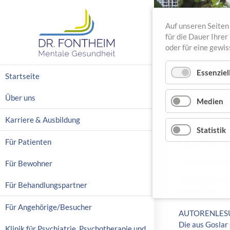
Auf unseren Seiten 
für die Dauer Ihre
oder für eine gewi
N
Essenziel
Startseite
a
v
Über uns
Medien
i
g
Karriere & Ausbildung
a
Statistik
LEWER 
t
Für Patienten
i
o
Für Bewohner
n
18.03.2019 20
ü
Für Behandlungspartner
Lewer Däle
b
e
Für Angehörige/Besucher
AUTORENLESUN
r
Die aus Gosla
s
Klinik für Psychiatrie, Psychotherapie und