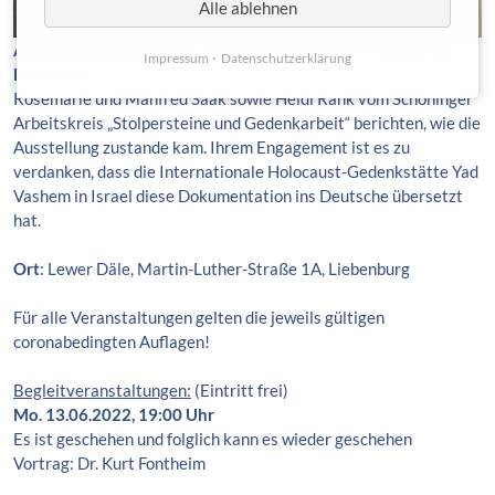
Alle ablehnen
Ausstellungseröffnung: „Sterne ohne Himmel“ – Kinder im
Impressum
Datenschutzerklärung
Holocaust
Rosemarie und Manfred Saak sowie Heidi Rank vom Schöninger
Arbeitskreis „Stolpersteine und Gedenkarbeit“ berichten, wie die
Ausstellung zustande kam. Ihrem Engagement ist es zu
verdanken, dass die Internationale Holocaust-Gedenkstätte Yad
Vashem in Israel diese Dokumentation ins Deutsche übersetzt
hat.
Ort
: Lewer Däle, Martin-Luther-Straße 1A, Liebenburg
Für alle Veranstaltungen gelten die jeweils gültigen
coronabedingten Auflagen!
Begleitveranstaltungen:
(Eintritt frei)
Mo. 13.06.2022, 19:00 Uhr
Es ist geschehen und folglich kann es wieder geschehen
Vortrag: Dr. Kurt Fontheim