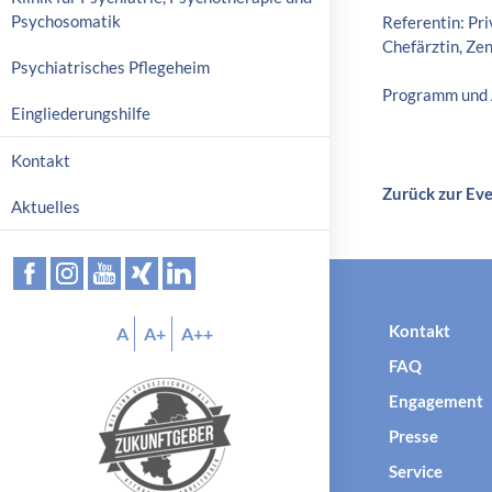
p
Psychosomatik
Referentin: Pri
r
Chefärztin, Ze
Psychiatrisches Pflegeheim
i
n
Programm und 
Eingliederungshilfe
g
e
Kontakt
n
Zurück zur Ev
Aktuelles
Kontakt
A
A+
A++
FAQ
Engagement
Presse
Service