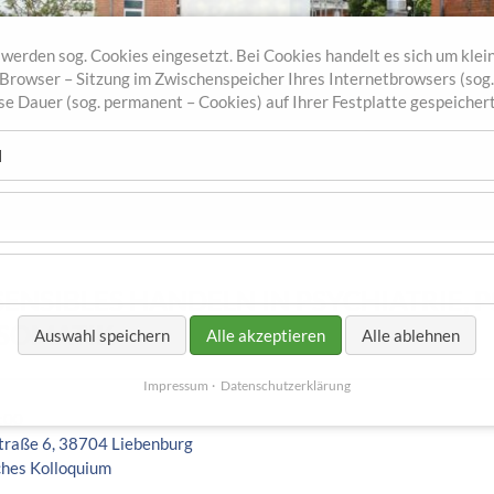
werden sog. Cookies eingesetzt. Bei Cookies handelt es sich um klein
r Browser – Sitzung im Zwischenspeicher Ihres Internetbrowsers (sog
sse Dauer (sog. permanent – Cookies) auf Ihrer Festplatte gespeicher
l
ENSIBLES HANDELN IN PSYCHIATRIE,
SOMATIK
Auswahl speichern
Alle akzeptieren
Alle ablehnen
Impressum
Datenschutzerklärung
:00
traße 6, 38704 Liebenburg
ches Kolloquium