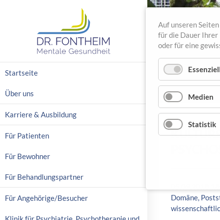
Auf unseren Seiten 
für die Dauer Ihre
oder für eine gewi
N
Essenziel
Startseite
a
v
Über uns
Medien
i
g
Karriere & Ausbildung
a
Statistik
KULTURS
t
Für Patienten
i
PSYCHO
o
Für Bewohner
n
ü
Für Behandlungspartner
b
05.09.2018 18
e
Domäne, Posts
Für Angehörige/Besucher
r
wissenschaftli
s
Klinik für Psychiatrie, Psychotherapie und