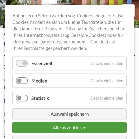
Auf unseren Seiten werden sog. Cookies eingesetzt. Bei
Cookies handelt es sich um kleine Textdateien, die für
die Dauer Ihrer Browser – Sitzung im Zwischenspeicher
"KREATIV IM TREFF" - TERRACOTTAGEFÄSSE G
Ihres Internetbrowsers (sog. Session-Cookies) oder für
eine gewisse Dauer (sog. permanent – Cookies) auf
ESTALTEN (KLINIK INTERN)
Ihrer Festplatte gespeichert werden.
Essenziell
Details einblenden
21.06.2018 19:00
Treff (Haus 5)
Sie können verschiedene Terracottagefäße durch Bemalen,
Medien
Details einblenden
Bekleben oder mit Serviettentechnik gestalten.
Statistik
Details einblenden
Für das Material wird ein geringer Kostenbeitrag erhoben.
Auswahl speichern
Christiane Kurzer und Ihr Team vom Treff freuen sich auf einen
kreativen Nachmittag mit Ihnen.
Alle akzeptieren
Zurück zur Eventübersicht