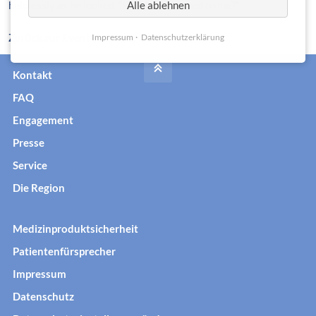
helplessly as he looked. "What's happened to me?"
Alle ablehnen
Zurück zur Eventübersicht
Impressum
Datenschutzerklärung
Kontakt
FAQ
Engagement
Presse
Service
Die Region
Medizinproduktsicherheit
Patientenfürsprecher
Impressum
Datenschutz