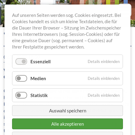
Auf unseren Seiten werden sog. Cookies eingesetzt. Bei
Cookies handelt es sich um kleine Textdateien, die für
die Dauer Ihrer Browser – Sitzung im Zwischenspeicher
"KREATIV IM TREFF" - SEIFE GIESSEN
Ihres Internetbrowsers (sog. Session-Cookies) oder für
eine gewisse Dauer (sog. permanent – Cookies) auf
Ihrer Festplatte gespeichert werden.
02.03.2017 18:00
Essenziell
Details einblenden
Treff (Haus 5)
Where:
Berlin
Costs:
45 €
Medien
Details einblenden
One morning, when Gregor Samsa woke from troubled dreams,
Statistik
Details einblenden
he found himself transformed in his bed into a horrible vermin.
He lay on his armour-like back, and if he lifted his head a little he
could see his brown belly, slightly domed and divided by arches
Auswahl speichern
into stiff sections. The bedding was hardly able to cover it and
seemed ready to slide off any moment. His many legs, pitifully
Alle akzeptieren
thin compared with the size of the rest of him, waved about