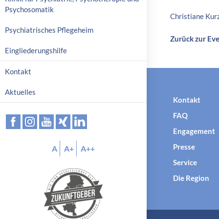
p
Psychosomatik
Christiane Kurz
r
Psychiatrisches Pflegeheim
i
Zurück zur Ev
n
Eingliederungshilfe
g
e
Kontakt
n
Aktuelles
Kontakt
FAQ
Engagement
Presse
A
A+
A++
Service
Die Region