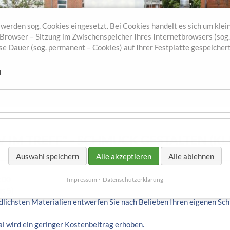
werden sog. Cookies eingesetzt. Bei Cookies handelt es sich um klein
r Browser – Sitzung im Zwischenspeicher Ihres Internetbrowsers (sog
sse Dauer (sog. permanent – Cookies) auf Ihrer Festplatte gespeicher
l
V IM TREFF" - SCHMUCK GESTALTEN (KL
Auswahl speichern
Alle akzeptieren
Alle ablehnen
:00
Impressum
Datenschutzerklärung
us 5)
dlichsten Materialien entwerfen Sie nach Belieben Ihren eigenen Sc
al wird ein geringer Kostenbeitrag erhoben.