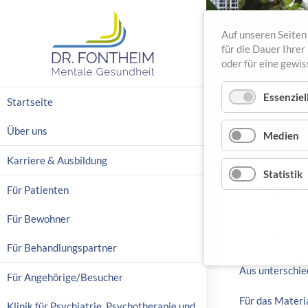
Auf unseren Seiten 
für die Dauer Ihre
oder für eine gewi
N
Essenziel
Startseite
a
v
Über uns
Medien
i
g
Karriere & Ausbildung
a
Statistik
"KREATI
t
Für Patienten
i
o
Für Bewohner
n
19.03.2019 18
ü
Für Behandlungspartner
Treff-Café (Ha
b
Aus unterschie
e
Für Angehörige/Besucher
r
Für das Materi
s
Klinik für Psychiatrie, Psychotherapie und