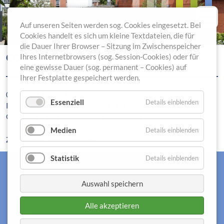
Auf unseren Seiten werden sog. Cookies eingesetzt. Bei
Cookies handelt es sich um kleine Textdateien, die für
die Dauer Ihrer Browser – Sitzung im Zwischenspeicher
GOTTESDIENST (EVANGELISCH)
Ihres Internetbrowsers (sog. Session-Cookies) oder für
eine gewisse Dauer (sog. permanent – Cookies) auf
Ihrer Festplatte gespeichert werden.
03.07.2019 18:10
Essenziell
Details einblenden
Predigtgottesdienst mit Pfarrer Dirk Glufke
Ort: Haus 3 (Psychiatrisches Pflegeheim)
Medien
Details einblenden
Zurück zur Eventübersicht
Statistik
Details einblenden
Kontakt
FAQ
Auswahl speichern
Engagement
Alle akzeptieren
Presse