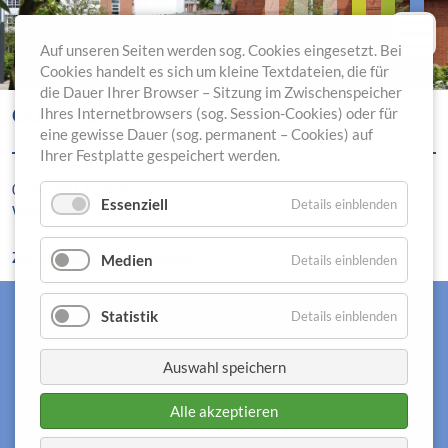
Auf unseren Seiten werden sog. Cookies eingesetzt. Bei
Cookies handelt es sich um kleine Textdateien, die für
die Dauer Ihrer Browser – Sitzung im Zwischenspeicher
GOTTESDIENST (EVANGELISCH)
Ihres Internetbrowsers (sog. Session-Cookies) oder für
eine gewisse Dauer (sog. permanent – Cookies) auf
Ihrer Festplatte gespeichert werden.
03.05.2017 17:30
Essenziell
Details einblenden
Wohnbereich 1B
Zurück zur Eventübersicht
Medien
Details einblenden
Kontakt
Statistik
Details einblenden
FAQ
Auswahl speichern
Engagement
Presse
Alle akzeptieren
Service