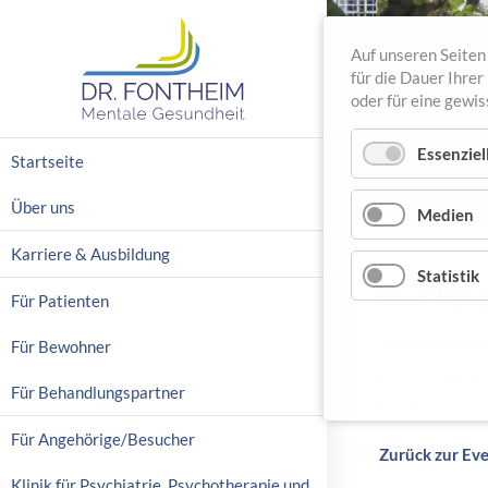
Auf unseren Seiten 
für die Dauer Ihre
oder für eine gewi
N
Essenziel
Startseite
a
v
Über uns
Medien
i
g
Karriere & Ausbildung
a
Statistik
GOTTESD
t
Für Patienten
i
o
Für Bewohner
n
03.05.2017 18
ü
Für Behandlungspartner
Haus 3
b
e
Für Angehörige/Besucher
Zurück zur Ev
r
s
Klinik für Psychiatrie, Psychotherapie und