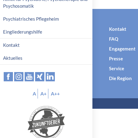
p
Psychosomatik
r
Psychiatrisches Pflegeheim
i
n
Kontakt
Eingliederungshilfe
g
FAQ
e
Kontakt
n
Engagement
Aktuelles
Presse
Service
Die Region
A
A+
A++