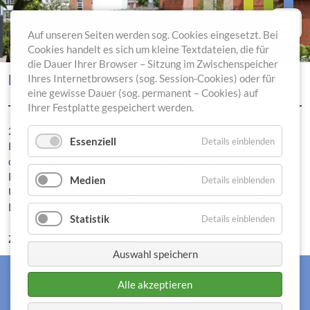
Auf unseren Seiten werden sog. Cookies eingesetzt. Bei
Cookies handelt es sich um kleine Textdateien, die für
die Dauer Ihrer Browser – Sitzung im Zwischenspeicher
FASCHINGSPARTY
Ihres Internetbrowsers (sog. Session-Cookies) oder für
eine gewisse Dauer (sog. permanent – Cookies) auf
Ihrer Festplatte gespeichert werden.
24.02.2020 19:30–12:58
Essenziell
Details einblenden
Helau und Alaaf! Sie sind herzlich eingeladen zu unserer
diesjährigen Faschingsparty im Treff (Haus 5).
Feiern Sie bei Musik aus der Konserve, kleinen süßen
Medien
Details einblenden
Überraschungen, gefüllten Berlinern und alkoholfreier Bowle.
Die drei originellsten Kostüme werden prämiert!
Statistik
Details einblenden
Zurück zur Eventübersicht
Auswahl speichern
Kontakt
Alle akzeptieren
FAQ