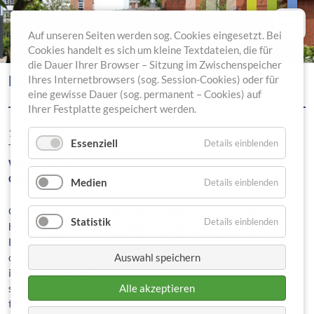
Auf unseren Seiten werden sog. Cookies eingesetzt. Bei
Cookies handelt es sich um kleine Textdateien, die für
die Dauer Ihrer Browser – Sitzung im Zwischenspeicher
BILLARD-TURNIER
Ihres Internetbrowsers (sog. Session-Cookies) oder für
eine gewisse Dauer (sog. permanent – Cookies) auf
Ihrer Festplatte gespeichert werden.
16.03.2017 18:00
Essenziell
Details einblenden
Treff (Haus 5)
Where:
Berlin
Costs:
45 €
Medien
Details einblenden
One morning, when Gregor Samsa woke from troubled dreams,
Statistik
Details einblenden
he found himself transformed in his bed into a horrible vermin.
He lay on his armour-like back, and if he lifted his head a little he
could see his brown belly, slightly domed and divided by arches
Auswahl speichern
into stiff sections. The bedding was hardly able to cover it and
seemed ready to slide off any moment. His many legs, pitifully
Alle akzeptieren
thin compared with the size of the rest of him, waved about