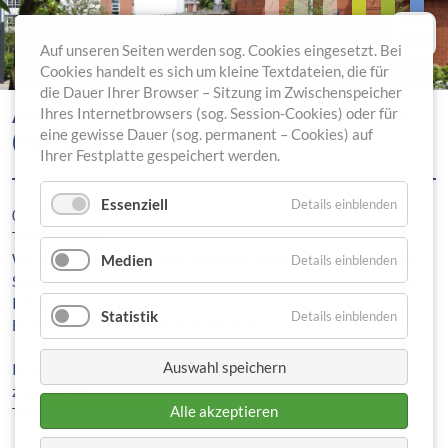
Auf unseren Seiten werden sog. Cookies eingesetzt. Bei
Cookies handelt es sich um kleine Textdateien, die für
die Dauer Ihrer Browser – Sitzung im Zwischenspeicher
ABENDSPAZIERGANG DURCH LIEBENBURG
Ihres Internetbrowsers (sog. Session-Cookies) oder für
eine gewisse Dauer (sog. permanent – Cookies) auf
(KLINIK INTERN)
Ihrer Festplatte gespeichert werden.
Essenziell
Details einblenden
07.06.2018 21:00
Treff (Haus 5)
Wir laden Sie ganz herzlich zu einem lockeren Spaziergang (ca. 1
Medien
Details einblenden
Stunde) durch Liebenburg ein. Dabei erhalten Sie interessante
Information zum Ort.
Statistik
Details einblenden
Eine Anmeldung ist nicht erforderlich.
Auswahl speichern
Im Anschluss daran setzen wir uns noch im Treff gemütlich
zusammen.
Alle akzeptieren
Treffpunkt ist im Treff (Haus 5)