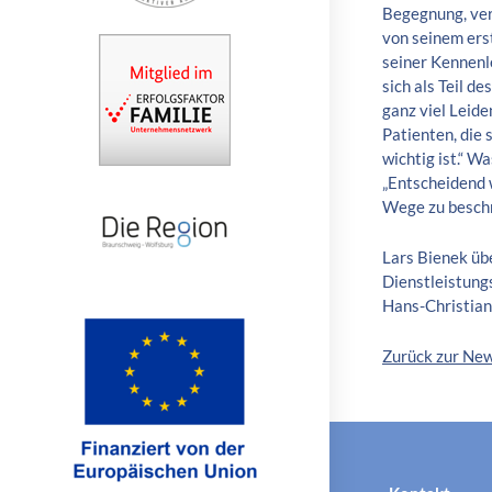
Begegnung, ver
von seinem erst
seiner Kennenle
sich als Teil d
ganz viel Leide
Patienten, die 
wichtig ist.“ W
„Entscheidend 
Wege zu beschre
Lars Bienek üb
Dienstleistung
Hans-Christian
Zurück zur Ne