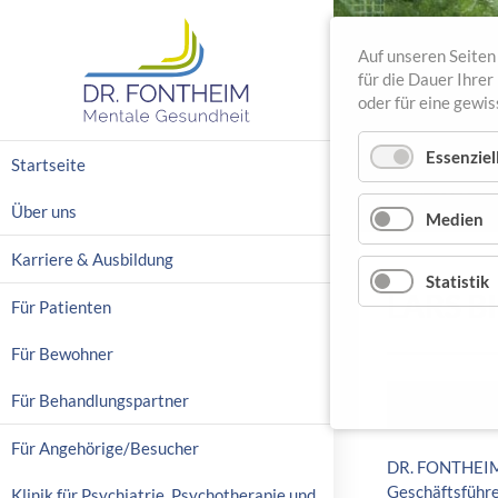
Auf unseren Seiten 
für die Dauer Ihre
oder für eine gewi
N
Essenziel
Startseite
a
v
Über uns
Medien
i
g
Karriere & Ausbildung
a
Statistik
LARS B
t
Für Patienten
i
o
Für Bewohner
n
ü
Für Behandlungspartner
10.01.2022
b
e
Für Angehörige/Besucher
DR. FONTHEIM 
r
Geschäftsführ
s
Klinik für Psychiatrie, Psychotherapie und