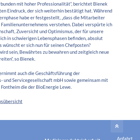
bunden mit hoher Professionalität“, berichtet Bienek
en Eindruck, der sich weiterhin bestätigt hat. Während
rnphase habe er festgestellt, „dass die Mitarbeiter
es Familienunternehmens verstehen. Dabei verspürte ich
nschaft, Zuversicht und Optimismus, der für unsere
sich in schwierigen Lebensphasen befinden, absolut
as wünscht er sich nun für seinen Chefposten?
wird sein, Bewährtes zu bewahren und zeitgleich neue
iten“, so Bienek.
ernimmt auch die Geschäftsführung der
s- und Servicegesellschaft mbH sowie gemeinsam mit
 Fontheim die der BioEnergie Lewe.
wsübersicht
Anfahrt