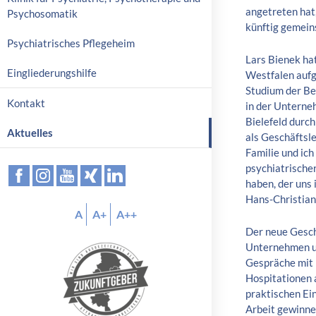
angetreten hat
p
Psychosomatik
künftig gemein
r
Psychiatrisches Pflegeheim
i
Lars Bienek hat
n
Eingliederungshilfe
Westfalen auf
g
Studium der Be
e
Kontakt
in der Unterne
n
Bielefeld durch
Aktuelles
als Geschäftsle
Familie und ich
psychiatrische
haben, der uns 
Hans-Christian
A
A+
A++
Der neue Gesch
Unternehmen un
Gespräche mit 
Hospitationen 
praktischen Ein
Arbeit gewinnen