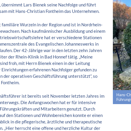
, übernimmt Lars Bienek seine Nachfolge und führt
sam mit Hans-Christian Fontheim das Unternehmen.
 familiäre Wurzeln in der Region und ist in Nordrhein-
gewachsen. Nach kaufmännischer Ausbildung und einem
triebswirtschaftslehre hat er verschiedene Stationen
hmenszentrale des Evangelischen Johanneswerks in
laufen. Der 42-Jährige war in den letzten zehn Jahren
iter der Rhein-Klinik in Bad Honnef tätig. „Meine
 sind froh, mit Herrn Bienek einen in der Leitung
r Einrichtungen erfahrenen Nachfolger gefunden zu
in der operativen Geschäftsführung unterstützt“, so
 Fontheim.
Hans-Chri
äftsführer ist bereits seit November letzten Jahres im
Führung
terwegs. Die Anfangswochen hat er für intensive
Führungskräften und Mitarbeitern genutzt. Durch
auf den Stationen und Wohnbereichen konnte er einen
blick in die pflegerische, ärztliche und therapeutische
. „Hier herrscht eine offene und herzliche Kultur der